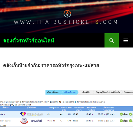
ค้นหา
จองตั๋วรถทัวร์ออนไลน์
ข้าม
เมนูหลัก
ไป
ยัง
เนื้อหา
คลังเก็บป้ายกำกับ: ราคารถทัวร์กรุงเทพ-แม่สาย