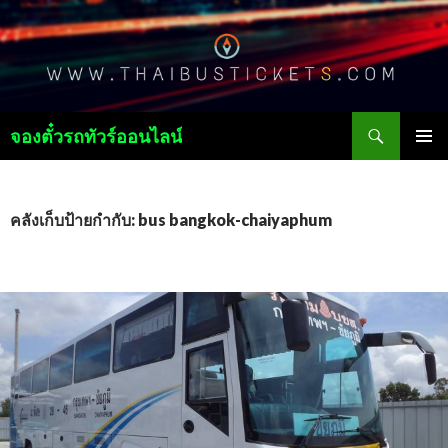
ค้นหา
จองตั๋วรถทัวร์ออนไลน์
ข้าม
เมนูหลัก
ไป
ยัง
เนื้อหา
คลังเก็บป้ายกำกับ: bus bangkok-chaiyaphum