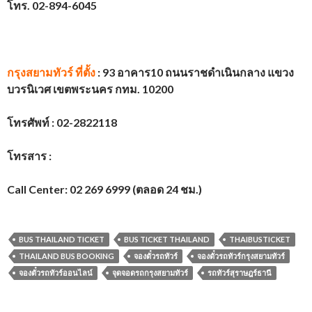
โทร. 02-894-6045
กรุงสยามทัวร์
ที่ตั้ง
: 93
อาคาร
10
ถนนราชดำเนินกลาง แขวง
บวรนิเวศ เขตพระนคร กทม.
10200
โทรศัพท์ :
02-2822118
โทรสาร :
Call Center: 02 269 6999 (ตลอด 24 ชม.)
BUS THAILAND TICKET
BUS TICKET THAILAND
THAIBUSTICKET
THAILAND BUS BOOKING
จองตั๋วรถทัวร์
จองตั๋วรถทัวร์กรุงสยามทัวร์
จองตั๋วรถทัวร์ออนไลน์
จุดจอดรถกรุงสยามทัวร์
รถทัวร์สุราษฎร์ธานี