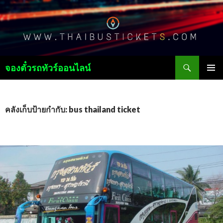
ค้นหา
จองตั๋วรถทัวร์ออนไลน์
ข้าม
เมนูหลัก
ไป
ยัง
เนื้อหา
คลังเก็บป้ายกำกับ: bus thailand ticket