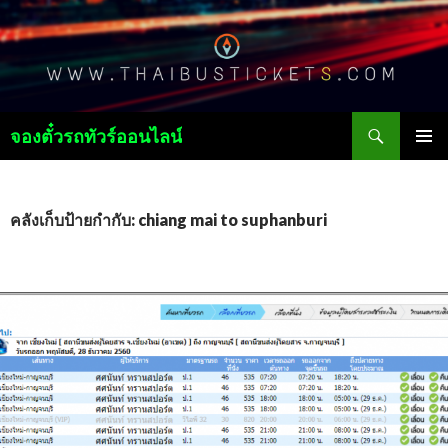
ค้นหา
จองตั๋วรถทัวร์ออนไลน์
ข้าม
เมนูหลัก
ไป
ยัง
เนื้อหา
คลังเก็บป้ายกำกับ: chiang mai to suphanburi