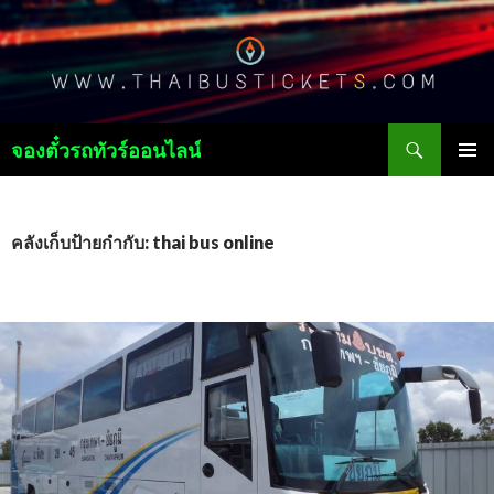
ค้นหา
จองตั๋วรถทัวร์ออนไลน์
ข้าม
เมนูหลัก
ไป
ยัง
เนื้อหา
คลังเก็บป้ายกำกับ: thai bus online