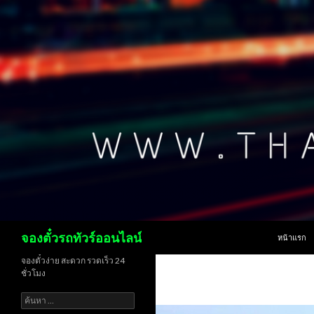
ข้ามไปยังเน
ค้นหา
จองตั๋วรถทัวร์ออนไลน์
หน้าแรก
จองตั๋วง่าย สะดวก รวดเร็ว 24
ชั่วโมง
ค้นหา
สำหรับ: