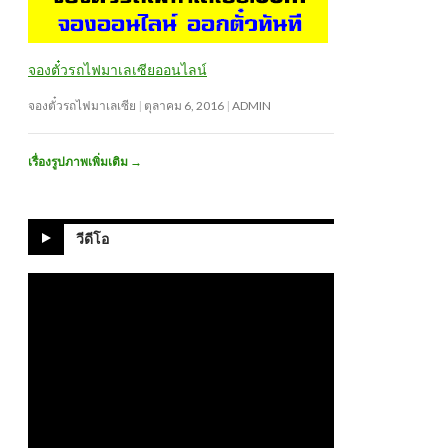
จองตั๋วรถไฟมาเลเซียออนไลน์
จองตั๋วรถไฟมาเลเซีย
ตุลาคม 6, 2016
ADMIN
เรื่องรูปภาพเพิ่มเติม
→
วีดีโอ