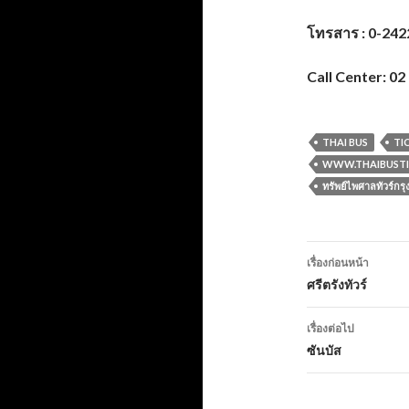
โทรสาร : 0-242
Call Center: 02
THAI BUS
TI
WWW.THAIBUSTI
ทรัพย์ไพศาลทัวร์กรุ
เมนู
เรื่องก่อนหน้า
นำทาง
ศรีตรังทัวร์
เรื่อง
เรื่องต่อไป
ซันบัส