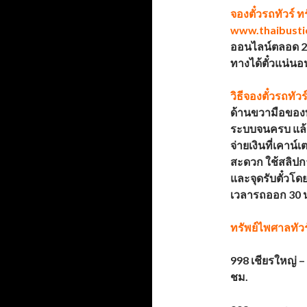
จองตั๋วรถทัวร์
ทร
www.thaibusti
ออนไลน์ตลอด 24
ทางได้ตั๋วแน่น
วิธีจองตั๋วรถทัวร
ด้านขวามือของ
ระบบจนครบ แล้
จ่ายเงินที่เคาน์
สะดวก ใช้สลิปกา
และจุดรับตั๋วโ
เวลารถออก 30 
ทรัพย์ไพศาลทัวร
998 เชียรใหญ่ –
ชม.