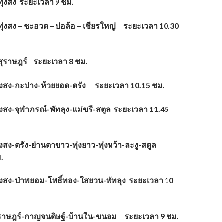
ทุ่งสง ระยะเวลา 9 ชม.
ทุ่งสง – ชะอวด – บ่อล้อ – เชียรใหญ่ ระยะเวลา 10.30
 สุราษฎร์ ระยะเวลา 8 ชม.
ุ่งสง-กะปาง-ห้วยยอด-ตรัง ระยะเวลา 10.15 ชม.
่งสง-จุฬาภรณ์-พัทลุง-แม่ขรี-สตูล ระยะเวลา 11.45
่งสง-ตรัง-ย่านตาขาว-ทุ่งยาว-ทุ่งหว้า-ละงู-สตูล
.
ุ่งสง-ป่าพยอม-โพธิ์ทอง-ใสยวน-พัทลุง ระยะเวลา 10
ุราษฎร์-กาญจนดิษฐ์-บ้านใน-ขนอม ระยะเวลา 9 ชม.