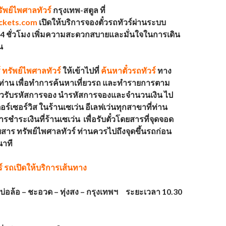
ัพย์ไพศาลทัวร์
กรุงเทพ-สตูล
ที่
ckets.com
เปิดให้บริการจองตั๋วรถทัวร์ผ่านระบบ
 ชั่วโมง เพิ่มความสะดวกสบายและมั่นใจในการเดิน
อน
์
ทรัพย์ไพศาลทัวร์
ให้เข้าไปที่
ค้นหาตั๋วรถทัวร์
ทาง
ท่าน เพื่อทำการค้นหาเที่ยวรถ และทำรายการตาม
วรับรหัสการจอง นำรหัสการจองและจำนวนเงิน ไป
เตอร์เซอร์วิส ในร้านเซเว่น อีเลฟเว่นทุกสาขาที่ท่าน
รชำระเงินที่ร้านเซเว่น เพื่อรับตั๋วโดยสารที่จุดจอด
ดยสาร
ทรัพย์ไพศาลทัวร์
ท่านควรไปถึงจุดขึ้นรถก่อน
นาที
์
รถเปิดให้บริการเส้นทาง
 บ่อล้อ – ชะอวด – ทุ่งสง – กรุงเทพฯ ระยะเวลา 10.30